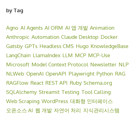
by Tag
Agno
AI Agents
AI ORM
AI 앱 개발
Animation
Anthropic
Automation
Claude Desktop
Docker
Gatsby
GPTs
Headless CMS
Hugo
KnowledgeBase
LangChain
LlamaIndex
LLM
MCP
MCP-Use
Microsoft
Model Context Protocol
Newsletter
NLP
NLWeb
OpenAI
OpenAPI
Playwright
Python
RAG
RAGFlow
React
REST API
Ruby
Schema.org
SQLAlchemy
Streamit
Testing
Tool Calling
Web Scraping
WordPress
대화형 인터페이스
오픈소스 AI
웹 개발
자연어 처리
지식관리시스템