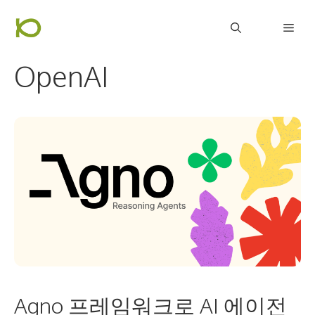
컨
Men
텐
츠
OpenAI
로
건
너
뛰
기
Agno 프레임워크로 AI 에이전