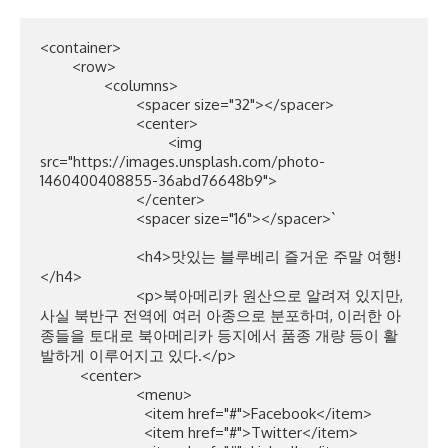
<container>

	<row>

		<columns>

			<spacer size="32"></spacer>

			<center>

				<img 
src="https://images.unsplash.com/photo-
1460400408855-36abd76648b9">

			</center>

			<spacer size="16"></spacer>`

			<h4>맛있는 블루베리 즐거운 주말 여행!
</h4>

			<p>북아메리카 원산으로 알려져 있지만, 
사실 북반구 전역에 여러 아종으로 분포하며, 이러한 아
종들을 토대로 북아메리카 등지에서 품종 개량 등이 활
발하게 이루어지고 있다.</p>

	  <center>

			<menu>

			  <item href="#">Facebook</item>

			  <item href="#">Twitter</item>
