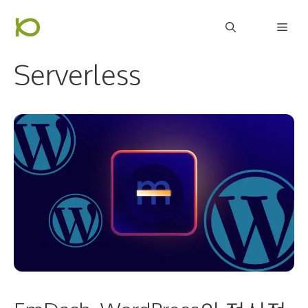
컨
Men
텐
츠
Serverless
로
건
너
뛰
기