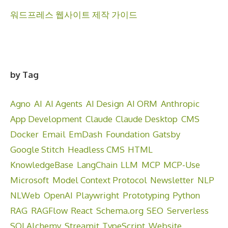
워드프레스 웹사이트 제작 가이드
by Tag
Agno
AI
AI Agents
AI Design
AI ORM
Anthropic
App Development
Claude
Claude Desktop
CMS
Docker
Email
EmDash
Foundation
Gatsby
Google Stitch
Headless CMS
HTML
KnowledgeBase
LangChain
LLM
MCP
MCP-Use
Microsoft
Model Context Protocol
Newsletter
NLP
NLWeb
OpenAI
Playwright
Prototyping
Python
RAG
RAGFlow
React
Schema.org
SEO
Serverless
SQLAlchemy
Streamit
TypeScript
Website