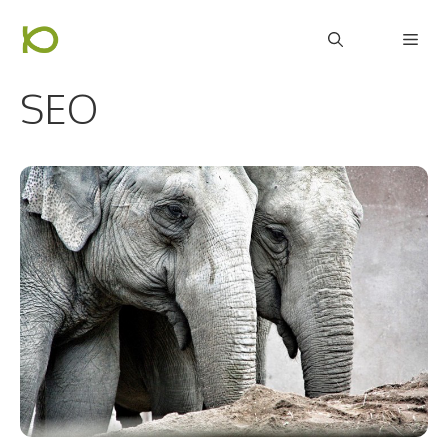
컨
Men
텐
츠
SEO
로
건
너
뛰
기