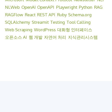
NLWeb
OpenAI
OpenAPI
Playwright
Python
RAG
RAGFlow
React
REST API
Ruby
Schema.org
SQLAlchemy
Streamit
Testing
Tool Calling
Web Scraping
WordPress
대화형 인터페이스
오픈소스 AI
웹 개발
자연어 처리
지식관리시스템