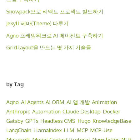
Snowpack으로 리액트 프로젝트 빌드하기
Jekyll 테마(Theme) 다루기
Agno 프레임워크로 AI 에이전트 구축하기
Grid layout을 만드는 몇 가지 기술들
by Tag
Agno
AI Agents
AI ORM
AI 앱 개발
Animation
Anthropic
Automation
Claude Desktop
Docker
Gatsby
GPTs
Headless CMS
Hugo
KnowledgeBase
LangChain
LlamaIndex
LLM
MCP
MCP-Use
Microsoft
Model Context Protocol
Newsletter
NLP