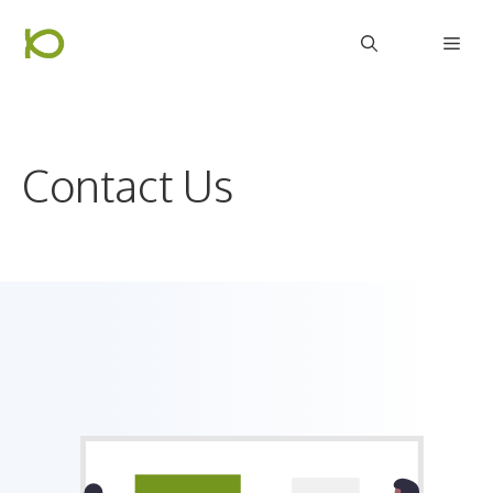
컨
Men
텐
츠
로
건
Contact Us
너
뛰
기