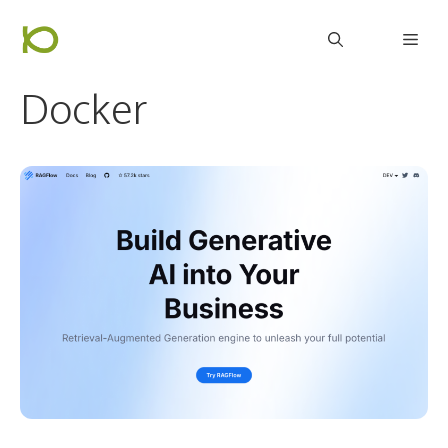
컨
Men
텐
츠
Docker
로
건
너
뛰
기