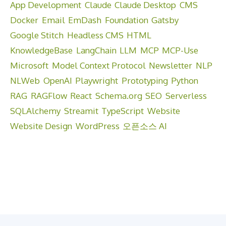
App Development
Claude
Claude Desktop
CMS
Docker
Email
EmDash
Foundation
Gatsby
Google Stitch
Headless CMS
HTML
KnowledgeBase
LangChain
LLM
MCP
MCP-Use
Microsoft
Model Context Protocol
Newsletter
NLP
NLWeb
OpenAI
Playwright
Prototyping
Python
RAG
RAGFlow
React
Schema.org
SEO
Serverless
SQLAlchemy
Streamit
TypeScript
Website
Website Design
WordPress
오픈소스 AI