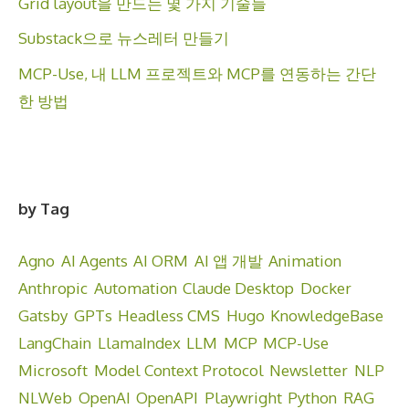
Grid layout을 만드는 몇 가지 기술들
Substack으로 뉴스레터 만들기
MCP-Use, 내 LLM 프로젝트와 MCP를 연동하는 간단
한 방법
by Tag
Agno
AI Agents
AI ORM
AI 앱 개발
Animation
Anthropic
Automation
Claude Desktop
Docker
Gatsby
GPTs
Headless CMS
Hugo
KnowledgeBase
LangChain
LlamaIndex
LLM
MCP
MCP-Use
Microsoft
Model Context Protocol
Newsletter
NLP
NLWeb
OpenAI
OpenAPI
Playwright
Python
RAG