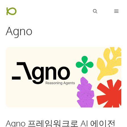
컨
Men
텐
츠
Agno
로
건
너
뛰
기
Agno 프레임워크로 AI 에이전