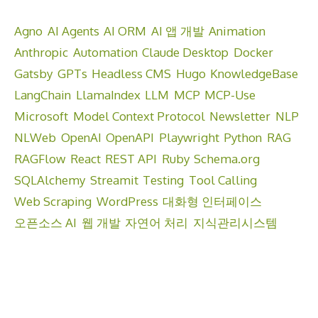
Agno
AI Agents
AI ORM
AI 앱 개발
Animation
Anthropic
Automation
Claude Desktop
Docker
Gatsby
GPTs
Headless CMS
Hugo
KnowledgeBase
LangChain
LlamaIndex
LLM
MCP
MCP-Use
Microsoft
Model Context Protocol
Newsletter
NLP
NLWeb
OpenAI
OpenAPI
Playwright
Python
RAG
RAGFlow
React
REST API
Ruby
Schema.org
SQLAlchemy
Streamit
Testing
Tool Calling
Web Scraping
WordPress
대화형 인터페이스
오픈소스 AI
웹 개발
자연어 처리
지식관리시스템