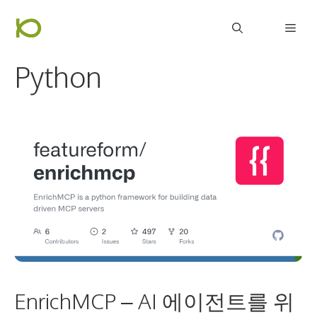
컨
Men
텐
츠
Python
로
건
너
뛰
기
EnrichMCP – AI 에이전트를 위