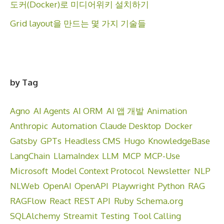
도커(Docker)로 미디어위키 설치하기
Grid layout을 만드는 몇 가지 기술들
by Tag
Agno
AI Agents
AI ORM
AI 앱 개발
Animation
Anthropic
Automation
Claude Desktop
Docker
Gatsby
GPTs
Headless CMS
Hugo
KnowledgeBase
LangChain
LlamaIndex
LLM
MCP
MCP-Use
Microsoft
Model Context Protocol
Newsletter
NLP
NLWeb
OpenAI
OpenAPI
Playwright
Python
RAG
RAGFlow
React
REST API
Ruby
Schema.org
SQLAlchemy
Streamit
Testing
Tool Calling