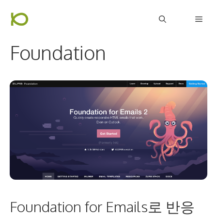
컨
Men
텐
츠
Foundation
로
건
너
뛰
기
Foundation for Emails로 반응