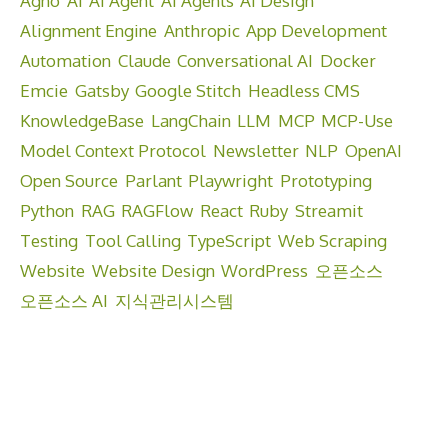
Agno
AI
AI Agent
AI Agents
AI Design
Alignment Engine
Anthropic
App Development
Automation
Claude
Conversational AI
Docker
Emcie
Gatsby
Google Stitch
Headless CMS
KnowledgeBase
LangChain
LLM
MCP
MCP-Use
Model Context Protocol
Newsletter
NLP
OpenAI
Open Source
Parlant
Playwright
Prototyping
Python
RAG
RAGFlow
React
Ruby
Streamit
Testing
Tool Calling
TypeScript
Web Scraping
Website
Website Design
WordPress
오픈소스
오픈소스 AI
지식관리시스템