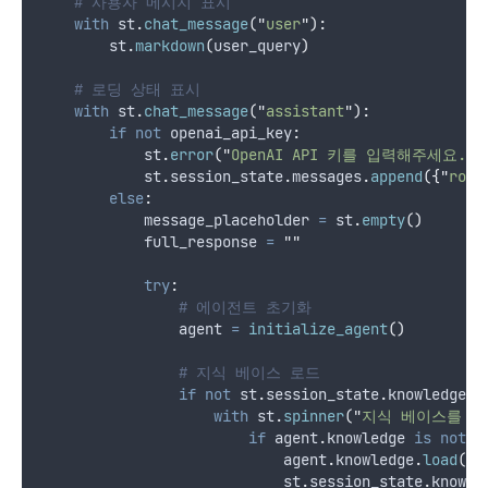
# 사용자 메시지 표시
with
 st
.
chat_message
(
"
user
"
):
        st
.
markdown
(
user_query
)
# 로딩 상태 표시
with
 st
.
chat_message
(
"
assistant
"
):
if
not
 openai_api_key
:
            st
.
error
(
"
OpenAI API 키를 입력해주세요.
"
)
            st
.
session_state
.
messages
.
append
({
"
role
else
:
            message_placeholder 
=
 st
.
empty
()
            full_response 
=
""
try
:
# 에이전트 초기화
                agent 
=
initialize_agent
()
# 지식 베이스 로드
if
not
 st
.
session_state
.
knowledge_l
with
 st
.
spinner
(
"
지식 베이스를 로
if
 agent
.
knowledge 
is
not
N
                            agent
.
knowledge
.
load
()
                            st
.
session_state
.
knowle