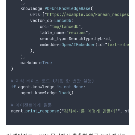
],
knowledge
=
PDFUrlKnowledgeBase
(
urls
=
[
"
https://example.com/korean_recipes.p
vector_db
=
LanceDb
(
uri
=
"
tmp/lancedb
"
,
table_name
=
"
recipes
"
,
search_type
=
SearchType
.
hybrid
,
embedder
=
OpenAIEmbedder
(
id
=
"
text-embedd
),
),
markdown
=True
)
# 지식 베이스 로드 (처음 한 번만 실행)
if
 agent
.
knowledge 
is
not
None
:
    agent
.
knowledge
.
load
()
# 에이전트에게 질문
agent
.
print_response
(
"
김치찌개를 어떻게 만들어?
"
,
stre