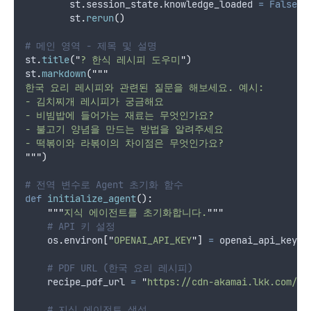
        st
.
session_state
.
knowledge_loaded 
=
False
        st
.
rerun
()
# 메인 영역 - 제목 및 설명
st
.
title
(
"
? 한식 레시피 도우미
"
)
st
.
markdown
(
"""
한국 요리 레시피와 관련된 질문을 해보세요. 예시:
- 김치찌개 레시피가 궁금해요
- 비빔밥에 들어가는 재료는 무엇인가요?
- 불고기 양념을 만드는 방법을 알려주세요
- 떡볶이와 라볶이의 차이점은 무엇인가요?
"""
)
# 전역 변수로 Agent 초기화 함수
def
initialize_agent
():
"""
지식 에이전트를 초기화합니다.
"""
# API 키 설정
    os
.
environ
[
"
OPENAI_API_KEY
"
]
=
 openai_api_key
# PDF URL (한국 요리 레시피)
    recipe_pdf_url 
=
"
https://cdn-akamai.lkk.com/-/
# 지식 에이전트 생성