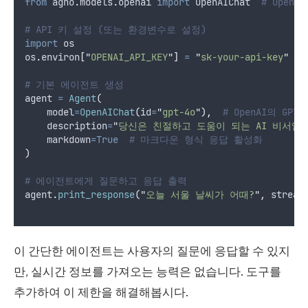
from
 agno
.
models
.
openai 
import
 OpenAIChat  
# OpenA
# API 키 설정 (또는 환경변수로 설정)
import
 os
os
.
environ
[
"
OPENAI_API_KEY
"
]
=
"
sk-your-api-key
"
# 기본 에이전트 생성
agent 
=
Agent
(
model
=
OpenAIChat
(
id
=
"
gpt-4o
"
),
# OpenAI의 GPT
description
=
"
당신은 친절하고 도움이 되는 AI 비서입
markdown
=True
# 마크다운 형식 응답 활성화
)
# 에이전트에게 질문하고 응답 출력
agent
.
print_response
(
"
오늘 서울 날씨가 어때?
"
,
stream
이 간단한 에이전트는 사용자의 질문에 응답할 수 있지
만, 실시간 정보를 가져오는 능력은 없습니다. 도구를
추가하여 이 제한을 해결해봅시다.