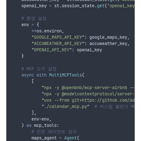
    openai_key 
=
 st
.
session_state
.
get
(
'
openai_key
'
)
# 환경 설정
    env 
=
{
**
os
.
environ
,
"
GOOGLE_MAPS_API_KEY
"
:
 google_maps_key
,
"
ACCUWEATHER_API_KEY
"
:
 accuweather_key
,
"
OPENAI_API_KEY
"
:
 openai_key
}
# MCP 도구 설정
async
with
MultiMCPTools
(
[
"
npx -y @openbnb/mcp-server-airbnb --ig
"
npx -y @modelcontextprotocol/server-go
"
uvx --from git+https://github.com/adhi
"
./calendar_mcp.py
"
# 커스텀 캘린더 MCP
],
env
=
env
,
)
as
 mcp_tools
:
# 전문 에이전트 정의
        maps_agent 
=
Agent
(