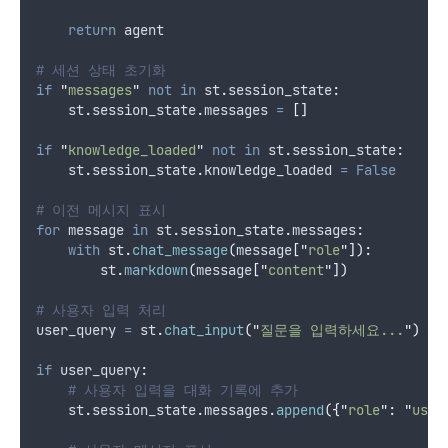
return
 agent
# 세션 상태 초기화
if
"
messages
"
not
in
 st
.
session_state
:
    st
.
session_state
.
messages 
=
[]
if
"
knowledge_loaded
"
not
in
 st
.
session_state
:
    st
.
session_state
.
knowledge_loaded 
=
False
# 이전 메시지 표시
for
 message 
in
 st
.
session_state
.
messages
:
with
 st
.
chat_message
(
message
[
"
role
"
]):
        st
.
markdown
(
message
[
"
content
"
])
# 사용자 입력 처리
user_query 
=
 st
.
chat_input
(
"
질문을 입력하세요...
"
)
if
 user_query
:
# 사용자 입력을 대화 기록에 추가
    st
.
session_state
.
messages
.
append
({
"
role
"
:
"
user