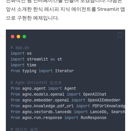
친화적인 웹 인터페이스를 만들어 보겠습니다. 다음은
앞서 소개한 한식 레시피 지식 에이전트를 Streamlit 앱
으로 구현한 예제입니다.
# app.py
import
 os
import
 streamlit 
as
 st
import
 time
from
 typing 
import
 Iterator
# Agno 라이브러리 임포트
from
 agno
.
agent 
import
 Agent
from
 agno
.
models
.
openai 
import
 OpenAIChat
from
 agno
.
embedder
.
openai 
import
 OpenAIEmbedder
from
 agno
.
knowledge
.
pdf_url 
import
 PDFUrlKnowledgeB
from
 agno
.
vectordb
.
lancedb 
import
 LanceDb
,
 SearchTy
from
 agno
.
run
.
response 
import
 RunResponse
# 페이지 설정