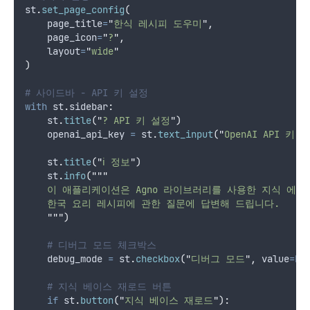
st
.
set_page_config
(
page_title
=
"
한식 레시피 도우미
"
,
page_icon
=
"
?
"
,
layout
=
"
wide
"
)
# 사이드바 - API 키 설정
with
 st
.
sidebar
:
    st
.
title
(
"
? API 키 설정
"
)
    openai_api_key 
=
 st
.
text_input
(
"
OpenAI API 키
"
,
    st
.
title
(
"
ℹ️ 정보
"
)
    st
.
info
(
"""
    이 애플리케이션은 Agno 라이브러리를 사용한 지식 에
    한국 요리 레시피에 관한 질문에 답변해 드립니다.
"""
)
# 디버그 모드 체크박스
    debug_mode 
=
 st
.
checkbox
(
"
디버그 모드
"
,
value
=Fa
# 지식 베이스 재로드 버튼
if
 st
.
button
(
"
지식 베이스 재로드
"
):