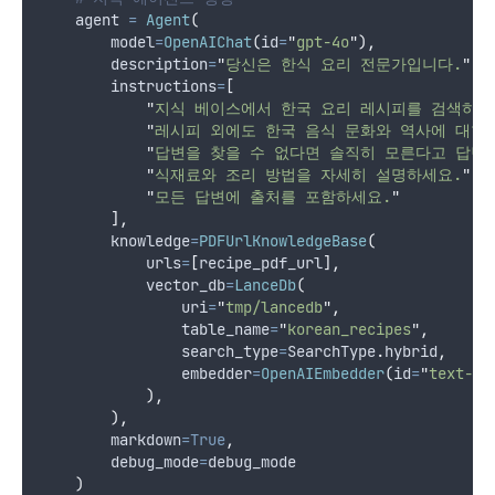
    agent 
=
Agent
(
model
=
OpenAIChat
(
id
=
"
gpt-4o
"
),
description
=
"
당신은 한식 요리 전문가입니다.
"
,
instructions
=
[
"
지식 베이스에서 한국 요리 레시피를 검색하세
"
레시피 외에도 한국 음식 문화와 역사에 대한
"
답변을 찾을 수 없다면 솔직히 모른다고 답변
"
식재료와 조리 방법을 자세히 설명하세요.
"
,
"
모든 답변에 출처를 포함하세요.
"
],
knowledge
=
PDFUrlKnowledgeBase
(
urls
=
[
recipe_pdf_url
],
vector_db
=
LanceDb
(
uri
=
"
tmp/lancedb
"
,
table_name
=
"
korean_recipes
"
,
search_type
=
SearchType
.
hybrid
,
embedder
=
OpenAIEmbedder
(
id
=
"
text-em
),
),
markdown
=True
,
debug_mode
=
debug_mode
)