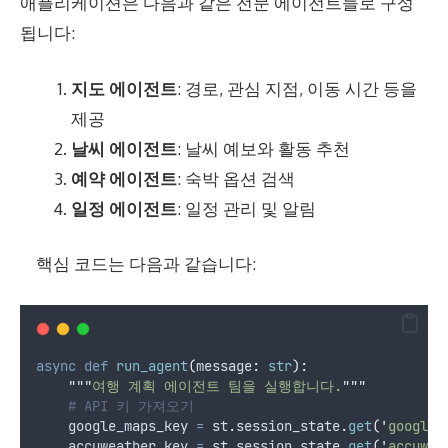
애플리케이션은 다음과 같은 전문 에이전트들로 구성
됩니다:
지도 에이전트
: 경로, 관심 지점, 이동 시간 등을
제공
날씨 에이전트
: 날씨 예보와 활동 추천
예약 에이전트
: 숙박 옵션 검색
일정 에이전트
: 일정 관리 및 알림
⠀ 핵심 코드는 다음과 같습니다:
async
def
run_agent
(
message
:
str
):
"""
여행 계획 에이전트 팀을 실행합니다.
"""
# API 키 가져오기
    google_maps_key 
=
 st
.
session_state
.
get
(
'
google_
    accuweather_key 
=
 st
.
session_state
.
get
(
'
accuwea