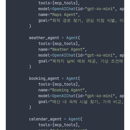
tools
=
[
mcp_tools
],
model
=
OpenAIChat
(
id
=
"
gpt-4o-mini
"
,
api_
name
=
"
Maps Agent
"
,
goal
=
"
최적 경로 찾기, 관심 지점 식별, 이동
)
        weather_agent 
=
Agent
(
tools
=
[
mcp_tools
],
name
=
"
Weather Agent
"
,
model
=
OpenAIChat
(
id
=
"
gpt-4o-mini
"
,
api_
goal
=
"
목적지 날씨 예보 제공, 기상 조건에 따
)
        booking_agent 
=
Agent
(
tools
=
[
mcp_tools
],
name
=
"
Booking Agent
"
,
model
=
OpenAIChat
(
id
=
"
gpt-4o-mini
"
,
api_
goal
=
"
예산 내 숙박 시설 찾기, 가격 비교, 
)
        calendar_agent 
=
Agent
(
tools
=
[
mcp_tools
],