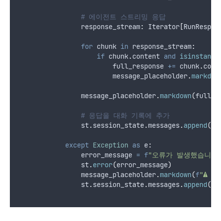
# 에이전트 스트리밍 응답
                response_stream
:
 Iterator
[
RunRespon
for
 chunk 
in
 response_stream
:
if
 chunk
.
content 
and
isinstance
                        full_response 
+=
 chunk
.
cont
                        message_placeholder
.
markdow
                message_placeholder
.
markdown
(
full_r
# 응답을 대화 기록에 추가
                st
.
session_state
.
messages
.
append
({
"
except
Exception
as
 e
:
                error_message 
=
f
"오류가 발생했습니다:
                st
.
error
(
error_message
)
                message_placeholder
.
markdown
(
f
"⚠️ 
{
e
                st
.
session_state
.
messages
.
append
({
"