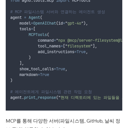
from
 agno
.
tools
.
mcp 
import
 MCPTools
# MCP 파일시스템 서버와 연결하는 에이전트 생성
agent 
=
Agent
(
model
=
OpenAIChat
(
id
=
"
gpt-4o
"
),
tools
=
[
MCPTools
(
command
=
"
npx @mcp/server-filesystem@lat
tool_names
=
[
"
filesystem
"
],
add_instructions
=True
,
)
],
show_tool_calls
=True
,
markdown
=True
)
# 에이전트에게 파일시스템 관련 작업 요청
agent
.
print_response
(
"
현재 디렉토리에 있는 파일들을 보
MCP를 통해 다양한 서버(파일시스템, GitHub, 날씨 정