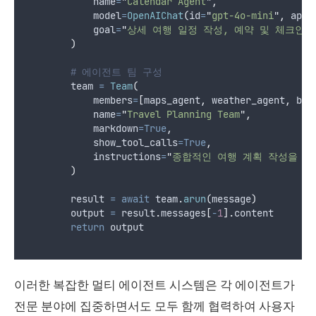
name
=
"
Calendar Agent
"
,
model
=
OpenAIChat
(
id
=
"
gpt-4o-mini
"
,
api_
goal
=
"
상세 여행 일정 작성, 예약 및 체크인 
)
# 에이전트 팀 구성
        team 
=
Team
(
members
=
[
maps_agent
,
 weather_agent
,
 boo
name
=
"
Travel Planning Team
"
,
markdown
=True
,
show_tool_calls
=True
,
instructions
=
"
종합적인 여행 계획 작성을 위
)
        result 
=
await
 team
.
arun
(
message
)
        output 
=
 result
.
messages
[
-
1
].
content
return
 output
이러한 복잡한 멀티 에이전트 시스템은 각 에이전트가
전문 분야에 집중하면서도 모두 함께 협력하여 사용자