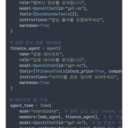
role
=
"
웹에서 정보를 검색합니다
"
,
model
=
OpenAIChat
(
id
=
"
gpt-4o
"
),
tools
=
[
DuckDuckGoTools
()],
instructions
=
"
항상 출처를 포함해주세요
"
,
markdown
=True
)
# 금융 정보 전문 에이전트
finance_agent 
=
Agent
(
name
=
"
금융 에이전트
"
,
role
=
"
금융 데이터를 분석합니다
"
,
model
=
OpenAIChat
(
id
=
"
gpt-4o
"
),
tools
=
[
YFinanceTools
(
stock_price
=True
,
company_
instructions
=
"
데이터를 표로 정리해 보여주세요
"
,
markdown
=True
)
# 에이전트 팀 구성
agent_team 
=
Team
(
mode
=
"
coordinate
"
,
# 협력 모드 설정 (route, colla
members
=
[
web_agent
,
 finance_agent
],
# 팀 구성원
model
=
OpenAIChat
(
id
=
"
gpt-4o
"
),
# 팀 조정자 모델