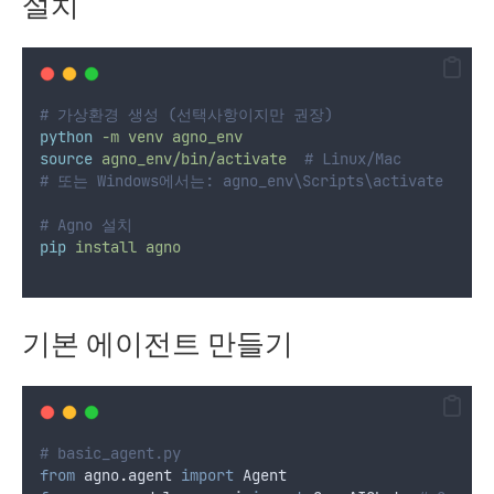
설치
# 가상환경 생성 (선택사항이지만 권장)
python
-m
venv
agno_env
source
agno_env/bin/activate
# Linux/Mac
# 또는 Windows에서는: agno_env\Scripts\activate
# Agno 설치
pip
install
agno
기본 에이전트 만들기
# basic_agent.py
from
 agno
.
agent 
import
 Agent