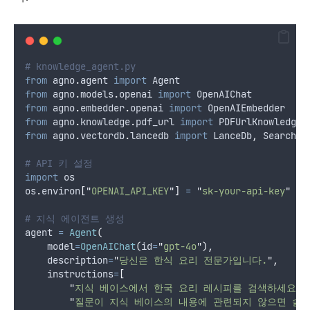
# knowledge_agent.py
from
 agno
.
agent 
import
 Agent
from
 agno
.
models
.
openai 
import
 OpenAIChat
from
 agno
.
embedder
.
openai 
import
 OpenAIEmbedder
from
 agno
.
knowledge
.
pdf_url 
import
 PDFUrlKnowledgeB
from
 agno
.
vectordb
.
lancedb 
import
 LanceDb
,
 SearchTy
# API 키 설정
import
 os
os
.
environ
[
"
OPENAI_API_KEY
"
]
=
"
sk-your-api-key
"
# 지식 에이전트 생성
agent 
=
Agent
(
model
=
OpenAIChat
(
id
=
"
gpt-4o
"
),
description
=
"
당신은 한식 요리 전문가입니다.
"
,
instructions
=
[
"
지식 베이스에서 한국 요리 레시피를 검색하세요.
"
"
질문이 지식 베이스의 내용에 관련되지 않으면 솔