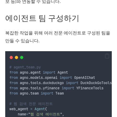
보 등)와 연동할 수 있습니다.
에이전트 팀 구성하기
복잡한 작업을 위해 여러 전문 에이전트로 구성된 팀을
만들 수 있습니다.
# agent_team.py
from
 agno
.
agent 
import
 Agent
from
 agno
.
models
.
openai 
import
 OpenAIChat
from
 agno
.
tools
.
duckduckgo 
import
 DuckDuckGoTools
from
 agno
.
tools
.
yfinance 
import
 YFinanceTools
from
 agno
.
team 
import
 Team
# 웹 검색 전문 에이전트
web_agent 
=
Agent
(
name
=
"
웹 검색 에이전트
"
,