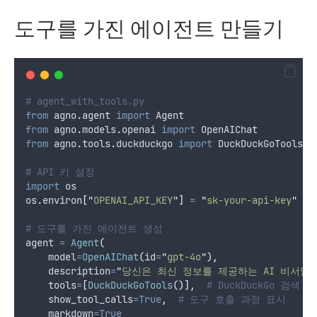
도구를 가진 에이전트 만들기
# agent_with_tools.py
from
 agno
.
agent 
import
 Agent
from
 agno
.
models
.
openai 
import
 OpenAIChat
from
 agno
.
tools
.
duckduckgo 
import
 DuckDuckGoTools  
# API 키 설정
import
 os
os
.
environ
[
"
OPENAI_API_KEY
"
]
=
"
sk-your-api-key
"
# 도구를 가진 에이전트 생성
agent 
=
Agent
(
model
=
OpenAIChat
(
id
=
"
gpt-4o
"
),
description
=
"
당신은 최신 정보를 제공하는 AI 비서입
tools
=
[
DuckDuckGoTools
()],
# DuckDuckGo 검색 
show_tool_calls
=True
,
# 도구 호출 과정 표시
markdown
=True