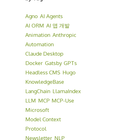
Agno
AI Agents
AI ORM
AI 앱 개발
Animation
Anthropic
Automation
Claude Desktop
Docker
Gatsby
GPTs
Headless CMS
Hugo
KnowledgeBase
LangChain
LlamaIndex
LLM
MCP
MCP-Use
Microsoft
Model Context
Protocol
Newsletter
NLP