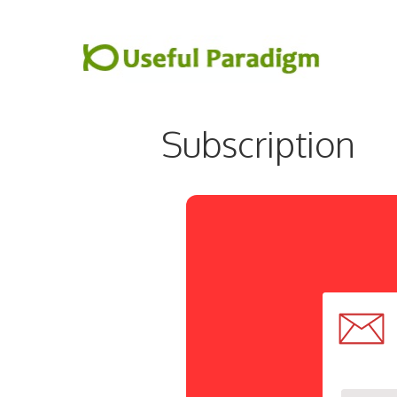
컨
텐
츠
로
건
Subscription
너
뛰
기