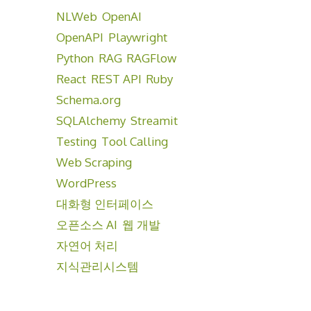
NLWeb
OpenAI
OpenAPI
Playwright
Python
RAG
RAGFlow
React
REST API
Ruby
Schema.org
SQLAlchemy
Streamit
Testing
Tool Calling
Web Scraping
WordPress
대화형 인터페이스
오픈소스 AI
웹 개발
자연어 처리
지식관리시스템