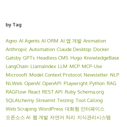
by Tag
Agno
AI Agents
AI ORM
AI 앱 개발
Animation
Anthropic
Automation
Claude Desktop
Docker
Gatsby
GPTs
Headless CMS
Hugo
KnowledgeBase
LangChain
LlamaIndex
LLM
MCP
MCP-Use
Microsoft
Model Context Protocol
Newsletter
NLP
NLWeb
OpenAI
OpenAPI
Playwright
Python
RAG
RAGFlow
React
REST API
Ruby
Schema.org
SQLAlchemy
Streamit
Testing
Tool Calling
Web Scraping
WordPress
대화형 인터페이스
오픈소스 AI
웹 개발
자연어 처리
지식관리시스템