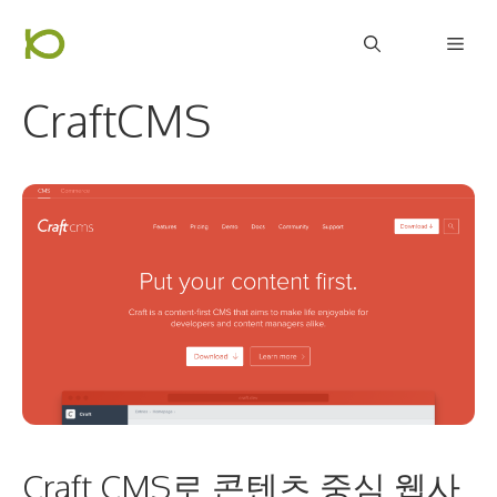
컨
Men
텐
츠
CraftCMS
로
건
너
뛰
기
Craft CMS로 콘텐츠 중심 웹사