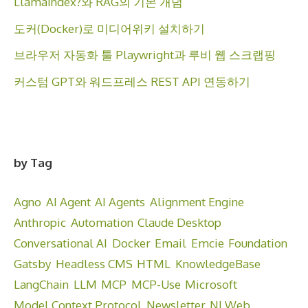
LlamaIndex?와 RAG의 기본 개념
도커(Docker)로 미디어위키 설치하기
브라우저 자동화 툴 Playwright과 루비 웹 스크랩핑
커스텀 GPT와 워드프레스 REST API 연동하기
by Tag
Agno
AI Agent
AI Agents
Alignment Engine
Anthropic
Automation
Claude Desktop
Conversational AI
Docker
Email
Emcie
Foundation
Gatsby
Headless CMS
HTML
KnowledgeBase
LangChain
LLM
MCP
MCP-Use
Microsoft
Model Context Protocol
Newsletter
NLWeb