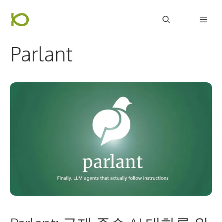
컨
Men
텐
츠
Parlant
로
건
너
뛰
기