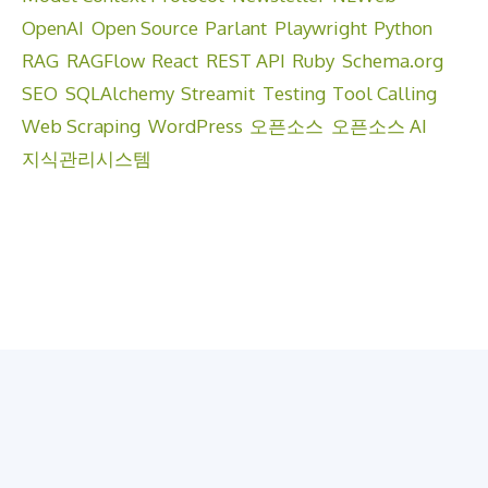
OpenAI
Open Source
Parlant
Playwright
Python
RAG
RAGFlow
React
REST API
Ruby
Schema.org
SEO
SQLAlchemy
Streamit
Testing
Tool Calling
Web Scraping
WordPress
오픈소스
오픈소스 AI
지식관리시스템