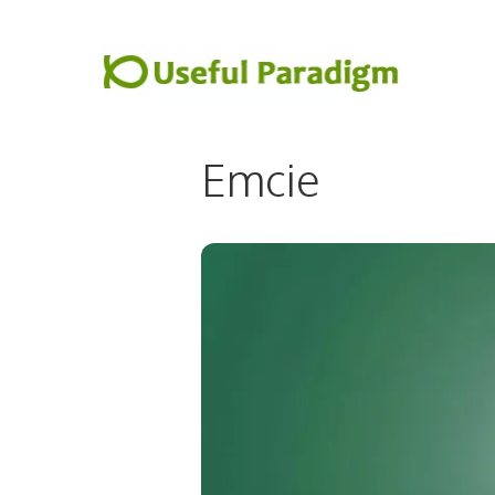
컨
텐
츠
로
건
Emcie
너
뛰
기