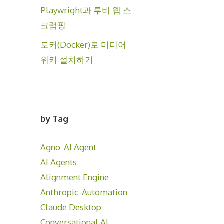
Playwright과 루비 웹 스
크랩핑
도커(Docker)로 미디어
위키 설치하기
by Tag
Agno
AI Agent
AI Agents
Alignment Engine
Anthropic
Automation
Claude Desktop
Conversational AI