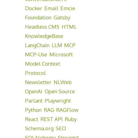
Docker
Email
Emcie
Foundation
Gatsby
Headless CMS
HTML
KnowledgeBase
LangChain
LLM
MCP
MCP-Use
Microsoft
Model Context
Protocol
Newsletter
NLWeb
OpenAI
Open Source
Parlant
Playwright
Python
RAG
RAGFlow
React
REST API
Ruby
Schema.org
SEO
SQLAlchemy
Streamit