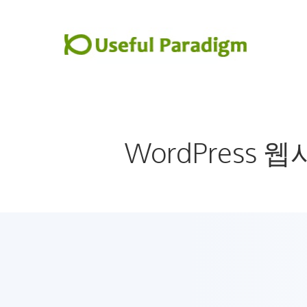
컨
텐
츠
로
건
너
뛰
WordPress 
기