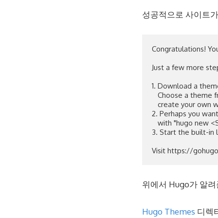
성공적으로 사이트가 
Congratulations! You
Just a few more step
1. Download a theme
   Choose a theme from https://themes.gohugo.io/, or

   create your own with the "hugo new theme <THEMENAME>" command.

2. Perhaps you want
   with "hugo new <SECTIONNAME>/<FILENAME>.<FORMAT>".

3. Start the built-in 
위에서 Hugo가 알
Hugo Themes
디렉터