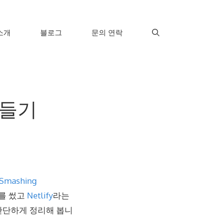
소개
블로그
문의 연락
만들기
mashing
를 썼고
Netlify
라는
간단하게 정리해 봅니