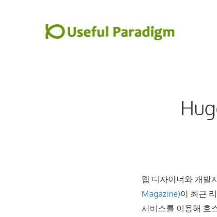
컨
텐
츠
로
건
너
뛰
Hu
기
웹 디자이너와 개발자
Magazine)
이 최근 
서비스를 이용해 호스